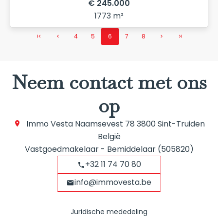
€ 245.000
1773 m²
4
5
6
7
8
Neem contact met ons
op
Immo Vesta
Naamsevest 78
3800
Sint-Truiden
België
Vastgoedmakelaar - Bemiddelaar (505820)
+32 11 74 70 80
info@immovesta.be
Juridische mededeling