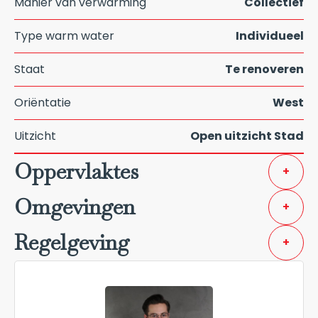
Manier van verwarming
Collectief
Type warm water
Individueel
Staat
Te renoveren
Oriëntatie
West
Uitzicht
Open uitzicht Stad
Oppervlaktes
+
Omgevingen
+
Regelgeving
+