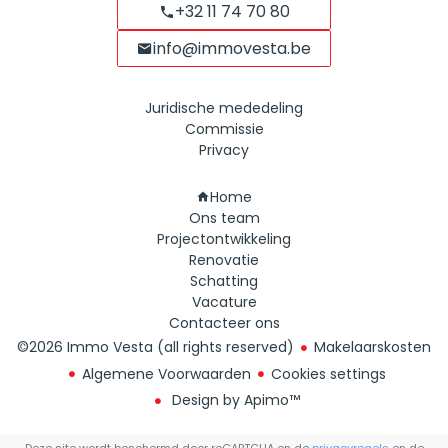
+32 11 74 70 80
info@immovesta.be
Juridische mededeling
Commissie
Privacy
Navigatie
Home
Ons team
Projectontwikkeling
Renovatie
Schatting
Vacature
Contacteer ons
©2026 Immo Vesta (all rights reserved)
Makelaarskosten
Algemene Voorwaarden
Cookies settings
Design by
Apimo™
Deze site wordt beschermd door reCAPTCHA en de
privacyregels
en de