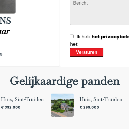
NS
aar
Ik heb
het privacybel
het
Versturen
e
Gelijkaardige panden
Huis, Sint-Truiden
Huis, Sint-Truiden
€ 392.000
€ 299.000