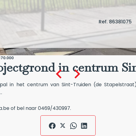
Ref. 86381075
370.000
jectgrond in centrum Si
 pal in het centrum van Sint-Truiden (de Stapelstraa
.
.be of bel naar 0469/430997.