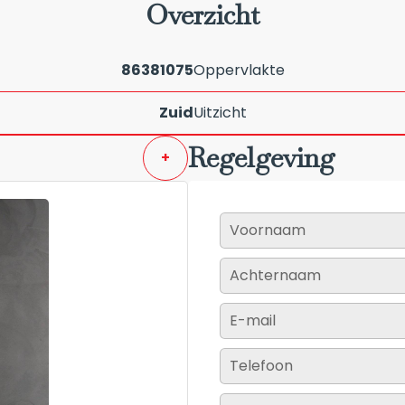
Overzicht
86381075
Oppervlakte
Zuid
Uitzicht
Regelgeving
+