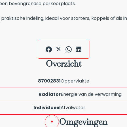
 een bovengrondse parkeerplaats.
ktische indeling, ideaal voor starters, koppels of als in
Overzicht
87002831
Oppervlakte
Radiator
Energie van de verwarming
Individueel
Afvalwater
Omgevingen
+