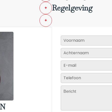
Regelgeving
+
+
IN