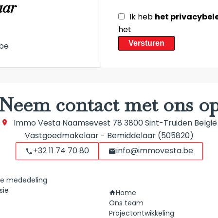
aar
Ik heb
het privacybel
het
Versturen
be
Neem contact met ons o
Immo Vesta
Naamsevest 78
3800
Sint-Truiden België
Vastgoedmakelaar - Bemiddelaar (505820)
+32 11 74 70 80
info@immovesta.be
he mededeling
Navigatie
sie
Home
Ons team
Projectontwikkeling