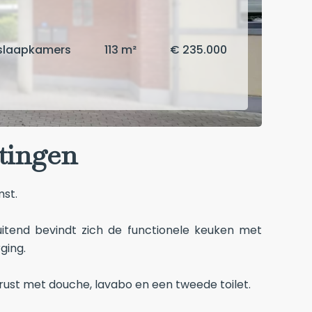
slaapkamers
113 m²
€ 235.000
jtingen
mst.
uitend bevindt zich de functionele keuken met
ging.
ust met douche, lavabo en een tweede toilet.