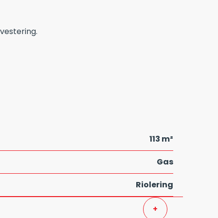
vestering.
113 m²
Gas
Riolering
+