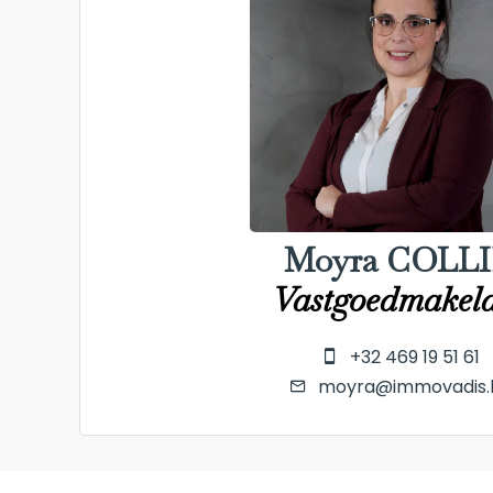
Moyra COLL
Vastgoedmakel
+32 469 19 51 61
moyra@immovadis.