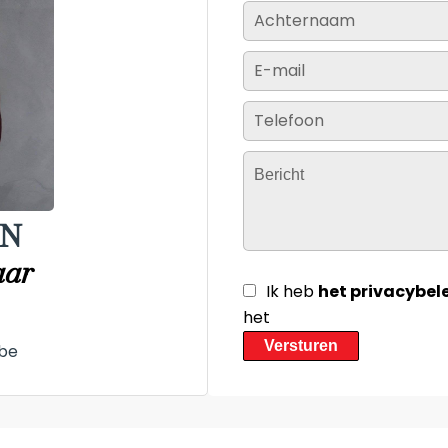
IN
aar
Ik heb
het privacybel
het
Versturen
be