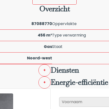
Overzicht
87088770
Oppervlakte
456 m²
Type verwarming
Gas
Staat
Noord-west
Diensten
+
Energie-efficiëntie
+