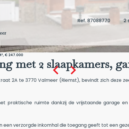
Ref. 87088770
2 
eer
², € 247.000
g met 2 slaapkamers, ga
usstraat 2A te 3770 Valmeer (Riemst), bevindt zich dez
praktische ruimte dankzij de vrijstaande garage en he
n een verzorgde inkomhal die toegang geeft tot een gezel