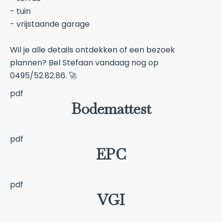
- tuin
- vrijstaande garage
Wil je alle details ontdekken of een bezoek
plannen? Bel Stefaan vandaag nog op
0495/52.82.86. 🚀
pdf
Bodemattest
pdf
EPC
pdf
VGI