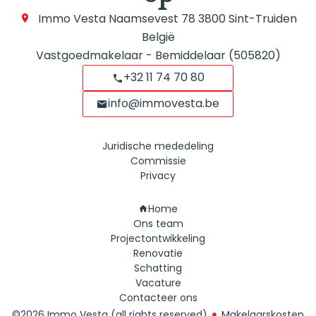
Immo Vesta
Naamsevest 78
3800
Sint-Truiden
België
Vastgoedmakelaar - Bemiddelaar (505820)
+32 11 74 70 80
info@immovesta.be
Juridische mededeling
Commissie
Privacy
Navigatie
Home
Ons team
Projectontwikkeling
Renovatie
Schatting
Vacature
Contacteer ons
©2026 Immo Vesta (all rights reserved)
Makelaarskosten