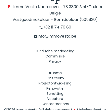
Immo Vesta
Naamsevest 78
3800
Sint-Truiden
België
Vastgoedmakelaar - Bemiddelaar (505820)
+32 11 74 70 80
info@immovesta.be
Juridische mededeling
Commissie
Privacy
Navigatie
Home
Ons team
Projectontwikkeling
Renovatie
Schatting
Vacature
Contacteer ons
©2026 Immo Vesta (all rights reserved)
Makelaarskosten