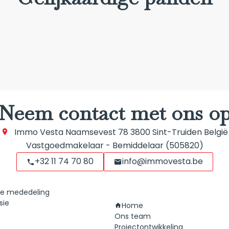
Neem contact met ons o
Immo Vesta
Naamsevest 78
3800
Sint-Truiden België
Vastgoedmakelaar - Bemiddelaar (505820)
+32 11 74 70 80
info@immovesta.be
he mededeling
Navigatie
sie
Home
Ons team
Projectontwikkeling