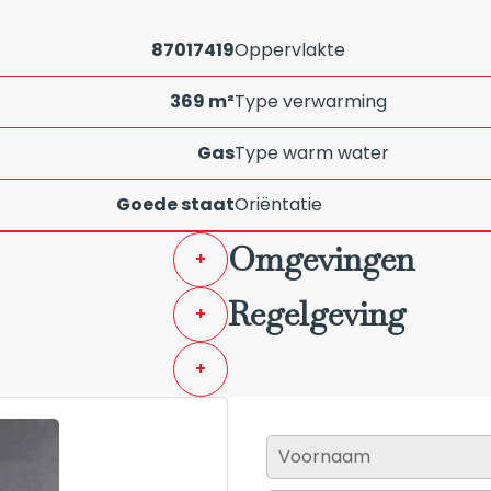
87017419
Oppervlakte
369 m²
Type verwarming
Gas
Type warm water
Goede staat
Oriëntatie
Omgevingen
+
Regelgeving
+
+