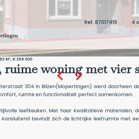
Ref. 87017419
4 
rtingen
93 M², € 359.000
e, ruime woning met vier 
terstraat 304 in Bilzen(Mopertingen) werd doorheen de
comfort, ruimte en functionaliteit perfect samenkomen.
ijlvolle leefkeuken. Met haar kwalitatieve materialen,
Aansluitend bevindt zich de lichtrijke leefruimte met