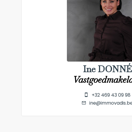
Ine DONNÉ
Vastgoedmakel
+32 469 43 09 98
ine@immovadis.b