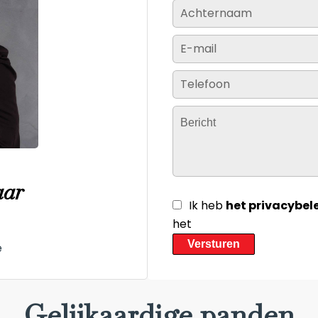
aar
Ik heb
het privacybel
het
Versturen
e
Gelijkaardige panden