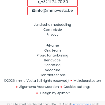
+32 11 74 70 80
info@immovesta.be
Juridische mededeling
Commissie
Privacy
Navigatie
Home
Ons team
Projectontwikkeling
Renovatie
Schatting
Vacature
Contacteer ons
©2026 Immo Vesta (all rights reserved)
Makelaarskosten
Algemene Voorwaarden
Cookies settings
Design by
Apimo™
Deze site wordt beschermd door reCAPTCHA en de
privacyregels
en de