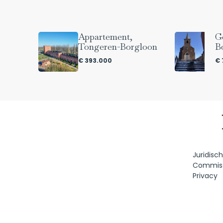
Appartement,
G
Tongeren-Borgloon
B
€ 393.000
€ 
Juridisc
Commis
Privacy