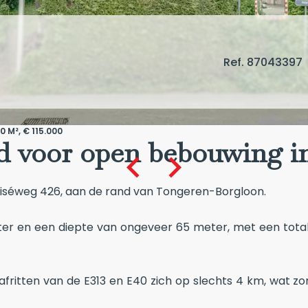
Ref. 87043397
 M², € 115.000
 voor open bebouwing i
Viséweg 426, aan de rand van Tongeren-Borgloon.
ter en een diepte van ongeveer 65 meter, met een total
 afritten van de E313 en E40 zich op slechts 4 km, wat z