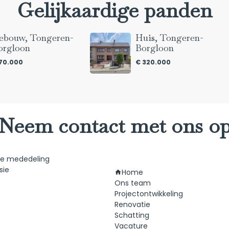
Gelijkaardige panden
ebouw, Tongeren-
Huis, Tongeren-
orgloon
Borgloon
70.000
€ 320.000
Neem contact met ons o
he mededeling
Navigatie
sie
Home
Ons team
Projectontwikkeling
Renovatie
Schatting
Vacature