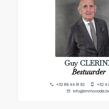
Guy CLERIN
Bestuurder
+32 89 44 91 92
+32 47
info@immovadis.b