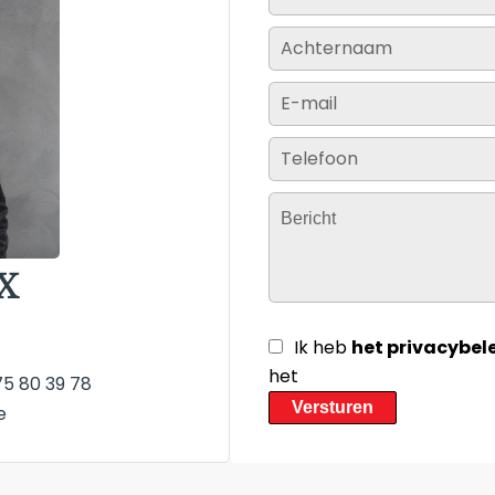
X
Ik heb
het privacybel
het
5 80 39 78
Versturen
e