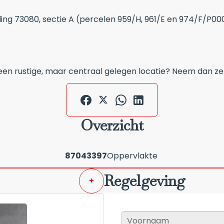
ing 73080, sectie A (percelen 959/H, 961/E en 974/F/P0
een rustige, maar centraal gelegen locatie? Neem dan ze
Overzicht
87043397
Oppervlakte
Regelgeving
+