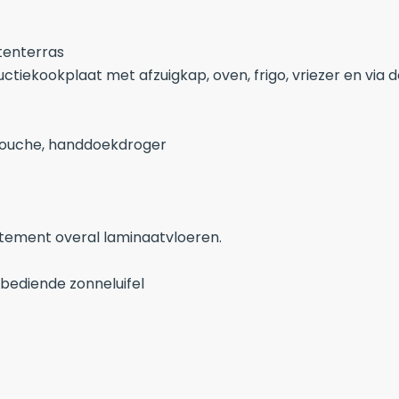
tenterras
tiekookplaat met afzuigkap, oven, frigo, vriezer en via
douche, handdoekdroger
tement overal laminaatvloeren.
 bediende zonneluifel