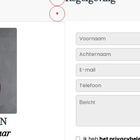
+
IN
aar
Ik heb
het privacybel