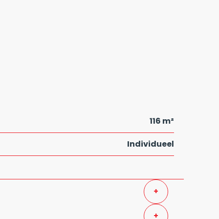
116 m²
Individueel
+
+