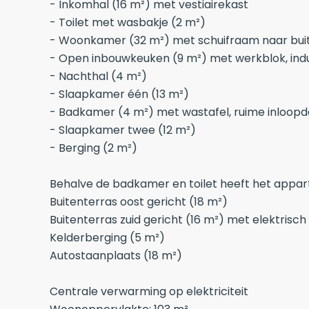
- Inkomhal (16 m²) met vestiairekast
- Toilet met wasbakje (2 m²)
- Woonkamer (32 m²) met schuifraam naar bui
- Open inbouwkeuken (9 m²) met werkblok, induc
- Nachthal (4 m²)
- Slaapkamer één (13 m²)
- Badkamer (4 m²) met wastafel, ruime inloop
- Slaapkamer twee (12 m²)
- Berging (2 m²)
Behalve de badkamer en toilet heeft het appar
Buitenterras oost gericht (18 m²)
Buitenterras zuid gericht (16 m²) met elektrisch
Kelderberging (5 m²)
Autostaanplaats (18 m²)
Centrale verwarming op elektriciteit