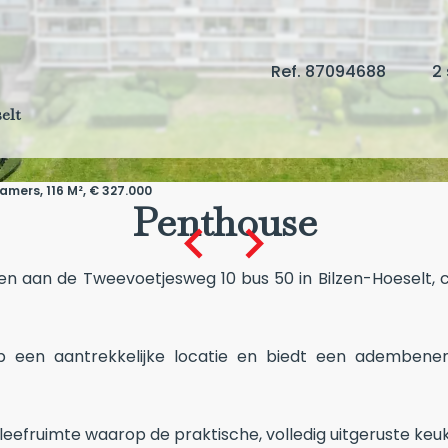
Ref. 87094688
2
elt
mers, 116 M², € 327.000
Penthouse
n aan de Tweevoetjesweg 10 bus 50 in Bilzen-Hoeselt, 
p een aantrekkelijke locatie en biedt een adembene
 leefruimte waarop de praktische, volledig uitgeruste keu