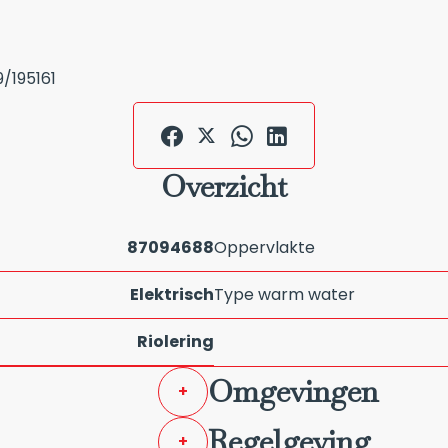
/195161
Overzicht
87094688
Oppervlakte
Elektrisch
Type warm water
Riolering
Omgevingen
+
Regelgeving
+