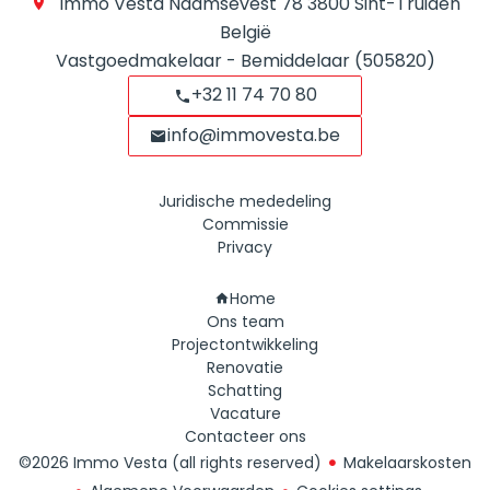
Immo Vesta
Naamsevest 78
3800
Sint-Truiden
België
Vastgoedmakelaar - Bemiddelaar (505820)
+32 11 74 70 80
info@immovesta.be
Juridische mededeling
Commissie
Privacy
Navigatie
Home
Ons team
Projectontwikkeling
Renovatie
Schatting
Vacature
Contacteer ons
©2026 Immo Vesta (all rights reserved)
Makelaarskosten